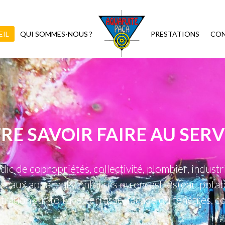
EIL
QUI SOMMES-NOUS ?
PRESTATIONS
CO
RE SAVOIR FAIRE AU SERV
dic de copropriétés, collectivité, plombier, indust
réseaux apparents, enterrés ou encastrés(eau potabl
iltration sur toiture, terrasse, façade ou fenêtres,