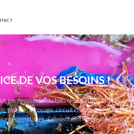
NTACT
ICE DE VOS BESOINS !
riel, professionnel du bâtiment ou des services publ
e, piscine, arrosage, circuit chauffage, réseau urb
 colonne, conduites d’alimentation et d’évacuation…