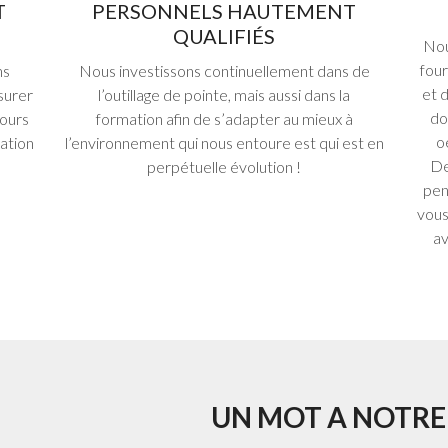
T
PERSONNELS HAUTEMENT
QUALIFIÉS
Nou
four
ns
Nous investissons continuellement dans de
et d
ssurer
l’outillage de pointe, mais aussi dans la
do
jours
formation afin de s’adapter au mieux à
o
mation
l’environnement qui nous entoure est qui est en
De
perpétuelle évolution !
pen
vous
av
UN MOT A NOTRE