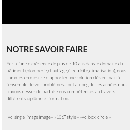
NOTRE SAVOIR FAIRE
Fort d’une expérience de plus de 10 ans dans le domaine du
bâtiment (plomberie,chauffage,électricité,climatisation), nous
sommes en mesure d’apporter une solution clés en main à
l’ensemble de vos problèmes. Tout au long de ses années nous
n’avons cesser de parfaire nos compétences au travers
différents diplôme et formation.
[vc_single_image image= »106″ style= »vc_box_circle »]