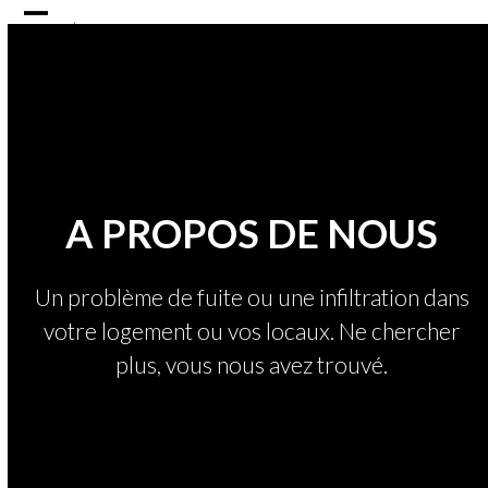
Skip
Open
Close
to
content
mobile
mobile
menu
menu
A PROPOS DE NOUS
Un problème de fuite ou une infiltration dans
votre logement ou vos locaux. Ne chercher
plus, vous nous avez trouvé.